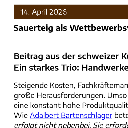
14. April 2026
Sauerteig als Wettbewerbsv
Beitrag aus der schweizer K
Ein starkes Trio: Handwer
Steigende Kosten, Fachkräfteman
große Herausforderungen. Umso wi
eine konstant hohe Produktqualit
Wie
Adalbert Bartenschlager
beto
erfolgt nicht nebenbei. Sie erfor