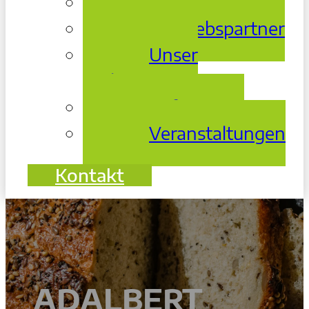
Über Uns
Vertriebspartner
Unser
Archiv
Referenzen
Veranstaltungen
Kontakt
ADALBERT